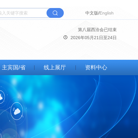
中文版
/
English
第
八
届西洽会已结束
2026年05月21日至24日
主宾国/省
线上展厅
资料中心
第八届西洽会
精彩视频
精彩图集
其他资料